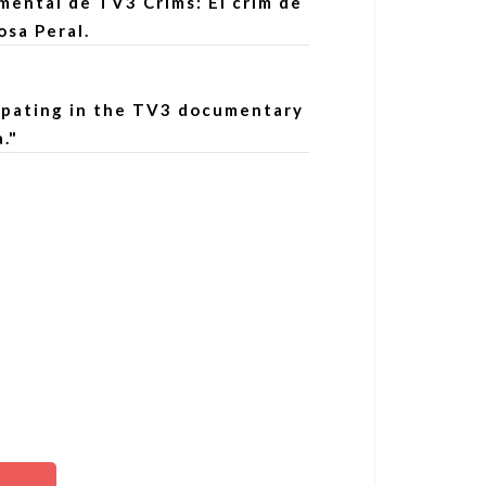
umental de TV3 Crims: El crim de
osa Peral.
cipating in the TV3 documentary
."