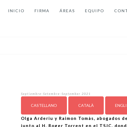
INICIO
FIRMA
ÁREAS
EQUIPO
CON
Septiembre-Setembre-September 2021
CASTELLANO
CATALÀ
ENGL
Olga Arderiu y Raimon Tomàs, abogados d
junto al H. Roger Torrent en el TSJC, do