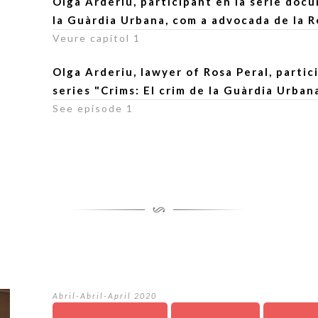
Olga Arderiu, participant en la sèrie doc
la Guàrdia Urbana, com a advocada de la R
Veure capítol 1
Olga Arderiu, lawyer of Rosa Peral, parti
series "Crims: El crim de la Guàrdia Urbana
See episode 1
Abril-Abril-April 2020