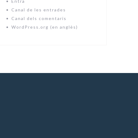
Entra
Canal de les entrades
Canal dels comentaris
WordPress.org (en anglès)