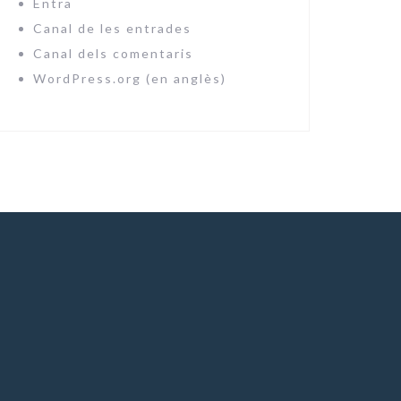
Entra
Canal de les entrades
Canal dels comentaris
WordPress.org (en anglès)