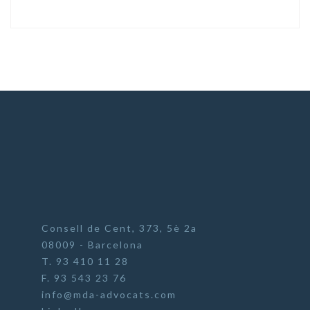
Consell de Cent, 373, 5è 2a
08009 - Barcelona
T. 93 410 11 28
F. 93 543 23 76
info@mda-advocats.com