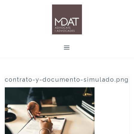
Skip
to
content
contrato-y-documento-simulado.png