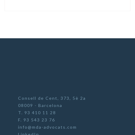
Consell de Cent, 373, 5è 2a
08009 - Barcelona
T. 93 410 11 28
F. 93 543 23 76
info@mda-advocats.com
LinkedIn