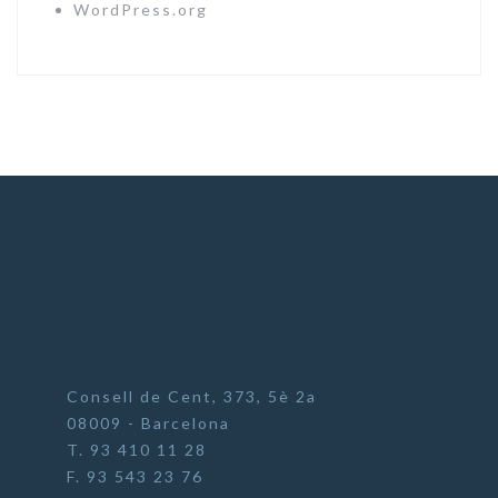
WordPress.org
Consell de Cent, 373, 5è 2a
08009 - Barcelona
T. 93 410 11 28
F. 93 543 23 76