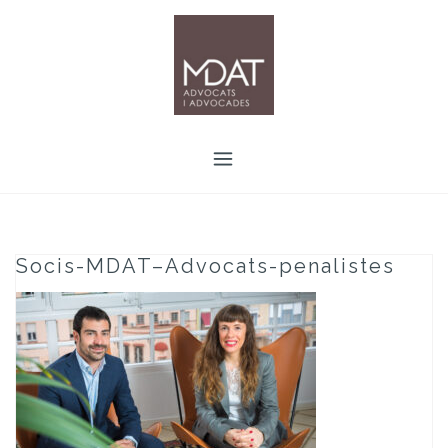
Skip
to
content
Socis-MDAT–Advocats-penalistes