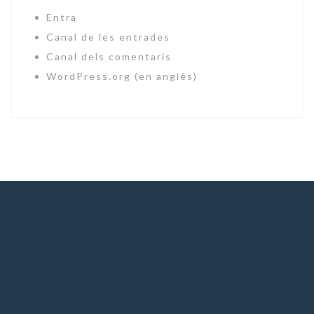
Entra
Canal de les entrades
Canal dels comentaris
WordPress.org (en anglès)