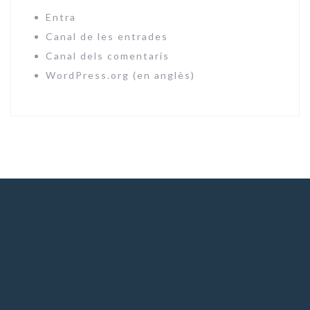
Entra
Canal de les entrades
Canal dels comentaris
WordPress.org (en anglès)